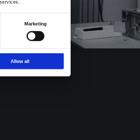
 services.
Marketing
Allow all
柔性移栽