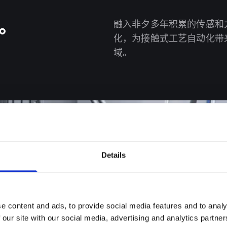
。
融入非夕多年积累的传感和
化，为接触式工艺自动化带
域。
Details
e content and ads, to provide social media features and to analy
 our site with our social media, advertising and analytics partn