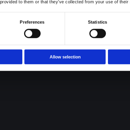
 provided to them or that they’ve collected from your use of their
Preferences
Statistics
Allow selection
工
/
自适应上下料
/
去毛刺
/
多样打磨
/
螺栓拧紧
/