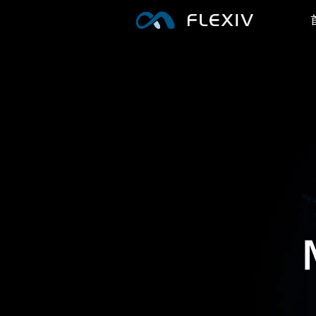
自适应机器人
应用
案例
软件平台
周边产品
RIZON · 拂晓
前沿创新
M
七轴自适应机器人