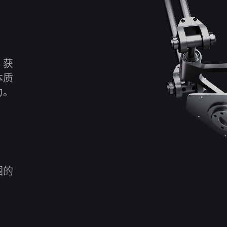
，获
本质
力。
围的