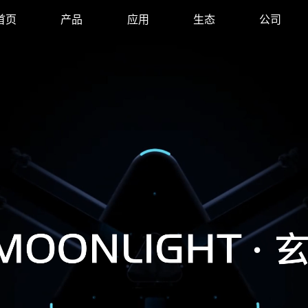
首页
产品
应用
生态
公司
机器人系统
产品附件
培训中心
关于我们
全球伙伴
媒体中心
OONLIGHT · 玄晖
移动出行
ENLIGHT · 初昕
电子及电气设备
资源下载
招贤纳士
自适应并联机器人
全感知自适应机器人