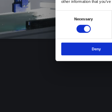
other information that you’ve
Consent
Necessary
Selection
Deny
随线加